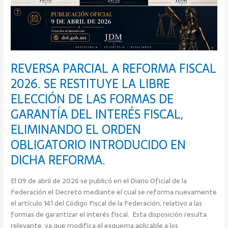
DE
GARANTÍA
DEL
INTERÉS
FISCAL,
ELIMINANDO
REVERSA PARCIAL A REFORMA FISCAL
EL
2026. SE RESTITUYE LA LIBRE
ORDEN
ELECCIÓN DE LAS FORMAS DE
OBLIGATORIO
INTRODUCIDO
GARANTÍA DEL INTERÉS FISCAL,
EN
ELIMINANDO EL ORDEN
DICHA
REFORMA.
OBLIGATORIO INTRODUCIDO EN
DICHA REFORMA.
El 09 de abril de 2026 se publicó en el Diario Oficial de la
Federación el Decreto mediante el cual se reforma nuevamente
el artículo 141 del Código Fiscal de la Federación, relativo a las
formas de garantizar el interés fiscal. Esta disposición resulta
relevante, ya que modifica el esquema aplicable a los