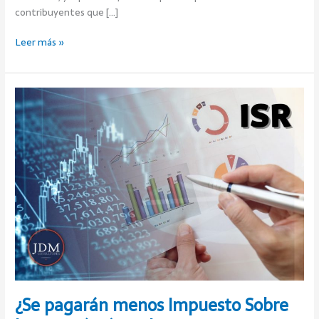
contribuyentes que […]
Leer más »
¿Se
pagarán
menos
Impuesto
Sobre
la
Renta
(ISR)
por
los
ingresos
por
salarios
y
¿Se pagarán menos Impuesto Sobre
honorarios