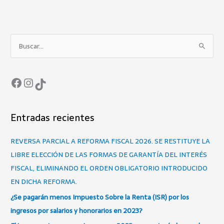
Facebook
Instagram
TikTok
B
u
s
c
a
r
Entradas recientes
p
o
REVERSA PARCIAL A REFORMA FISCAL 2026. SE RESTITUYE LA
r
LIBRE ELECCIÓN DE LAS FORMAS DE GARANTÍA DEL INTERÉS
:
FISCAL, ELIMINANDO EL ORDEN OBLIGATORIO INTRODUCIDO
EN DICHA REFORMA.
¿Se pagarán menos Impuesto Sobre la Renta (ISR) por los
ingresos por salarios y honorarios en 2023?