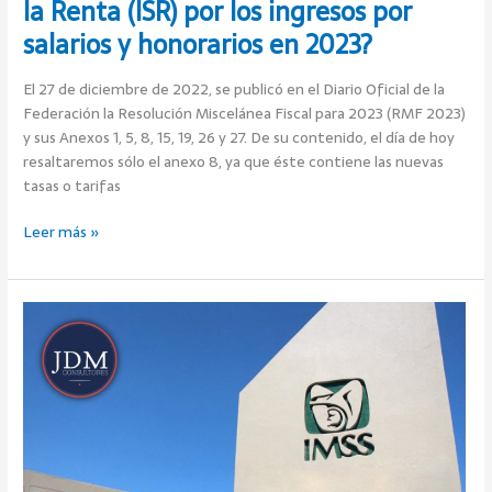
la Renta (ISR) por los ingresos por
en
salarios y honorarios en 2023?
2023?
El 27 de diciembre de 2022, se publicó en el Diario Oficial de la
Federación la Resolución Miscelánea Fiscal para 2023 (RMF 2023)
y sus Anexos 1, 5, 8, 15, 19, 26 y 27. De su contenido, el día de hoy
resaltaremos sólo el anexo 8, ya que éste contiene las nuevas
tasas o tarifas
Leer más »
El
incremento
en
vacaciones
para
2023,
aumentará
el